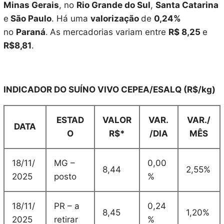
Minas Gerais
, no
Rio Grande do Sul
,
Santa Catarina
e
São Paulo
. Há uma
valorização
de
0,24%
no
Paraná
.
As mercadorias variam entre
R$ 8,25
e
R$8,81
.
INDICADOR DO SUÍNO VIVO CEPEA/ESALQ (R$/kg)
ESTAD
VALOR
VAR.
VAR./
DATA
O
R$*
/DIA
MÊS
18/11/
MG –
0,00
8,44
2,55%
2025
posto
%
18/11/
PR – a
0,24
8,45
1,20%
2025
retirar
%