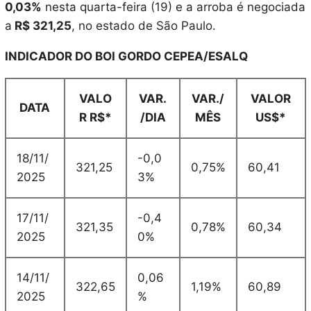
0,03%
nesta quarta-feira (19) e a arroba é negociada
a
R$ 321,25
, no estado de São Paulo.
INDICADOR DO BOI GORDO CEPEA/ESALQ
VALO
VAR.
VAR./
VALOR
DATA
R R$*
/DIA
MÊS
US$*
18/11/
-0,0
321,25
0,75%
60,41
2025
3%
17/11/
-0,4
321,35
0,78%
60,34
2025
0%
14/11/
0,06
322,65
1,19%
60,89
2025
%