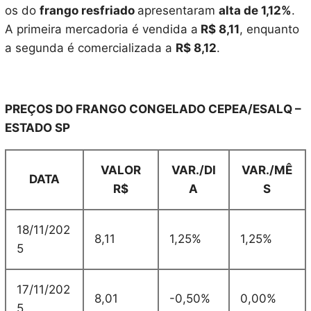
os do
frango resfriado
apresentaram
alta de 1,12%
.
A primeira mercadoria é vendida a
R$ 8,11
, enquanto
a segunda é comercializada a
R$ 8,12
.
PREÇOS DO FRANGO CONGELADO CEPEA/ESALQ –
ESTADO SP
VALOR
VAR./DI
VAR./MÊ
DATA
R$
A
S
18/11/202
8,11
1,25%
1,25%
5
17/11/202
8,01
-0,50%
0,00%
5