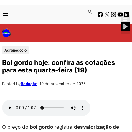
Pular
Skip
Facebook
X
Instagra
Youtu
Lin
para
to
o
content
conteúdo
Agronegócio
Boi gordo hoje: confira as cotações
para esta quarta-feira (19)
Posted by
Redação
–
19 de novembro de 2025
O preço do
boi gordo
registra
desvalorização de