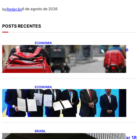
6 de agosto de 2026
by
Redação
POSTS RECENTES
ECONOMIA
CAIXA e iFood facilitam financiamento de
motos e bicicletas elétricas para
entregadores
ECONOMIA
ApexBrasil participa de convênio para
investimento de R$ 2,63 milhões em
exportações de cachaça
BRASIL
Projetos de saneamento podem beneficiar 18