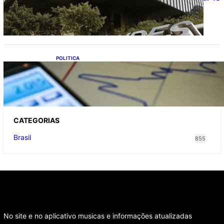
milhões de brasileiros
POLITICA
TCU lista mais de 6 mil responsáveis com
contas irregulares; Nordeste e Sudeste
concentram maioria dos nomes
CATEGOR
IAS
Brasil
855
No site e no aplicativo musicas e informações atualizadas