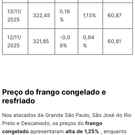
13/11/
0,19
322,45
1,13%
60,87
2025
%
12/11/
-0,0
0,94
321,85
60,81
2025
9%
%
Preço do frango congelado e
resfriado
Nos atacados da Grande São Paulo, São José do Rio
Preto e Descalvado, os preços do
frango
congelado
apresentaram
alta
de
1,25%
, enquanto