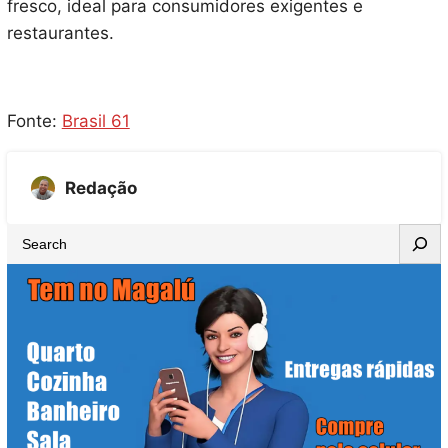
fresco, ideal para consumidores exigentes e
restaurantes.
Fonte:
Brasil 61
Redação
S
e
a
r
c
h