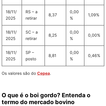
18/11/
RS – a
0,00
8,37
1,09%
2025
retirar
%
18/11/
SC – a
0,00
8,25
0,00%
2025
retirar
%
18/11/
SP –
0,00
8,81
0,46%
2025
posto
%
Os valores são do
Cepea
.
O que é o boi gordo? Entenda o
termo do mercado bovino