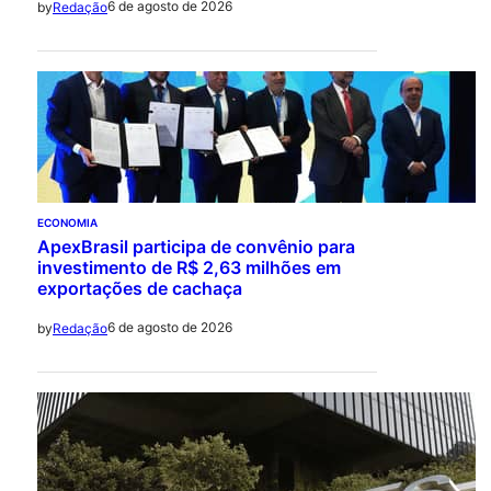
6 de agosto de 2026
by
Redação
ECONOMIA
ApexBrasil participa de convênio para
investimento de R$ 2,63 milhões em
exportações de cachaça
6 de agosto de 2026
by
Redação