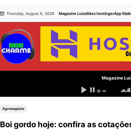
Pular
Skip
Thursday, August 6, 2026
Magazine Luiza
Sites hostinger
App Rádi
para
to
o
content
conteúdo
Magazine Lui
Agronegócio
Boi gordo hoje: confira as cotaçõe