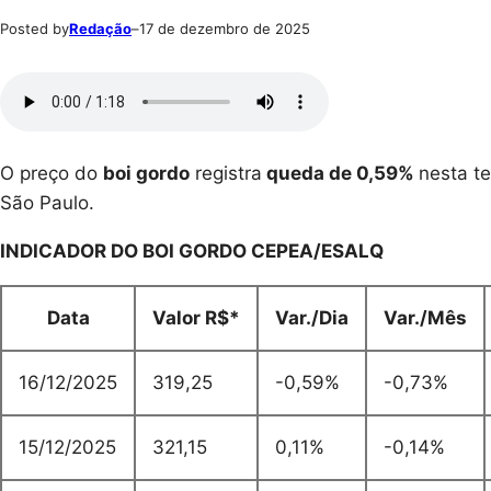
Posted by
Redação
–
17 de dezembro de 2025
O preço do
boi gordo
registra
queda de 0,59%
nesta te
São Paulo.
INDICADOR DO BOI GORDO CEPEA/ESALQ
Data
Valor R$*
Var./Dia
Var./Mês
16/12/2025
319,25
-0,59%
-0,73%
15/12/2025
321,15
0,11%
-0,14%