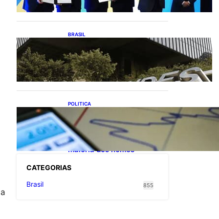
exportações de cachaça
BRASIL
Projetos de saneamento
podem beneficiar 18
milhões de brasileiros
POLITICA
TCU lista mais de 6 mil
responsáveis com contas
irregulares; Nordeste e
Sudeste concentram
maioria dos nomes
CATEGOR
IAS
Brasil
855
da