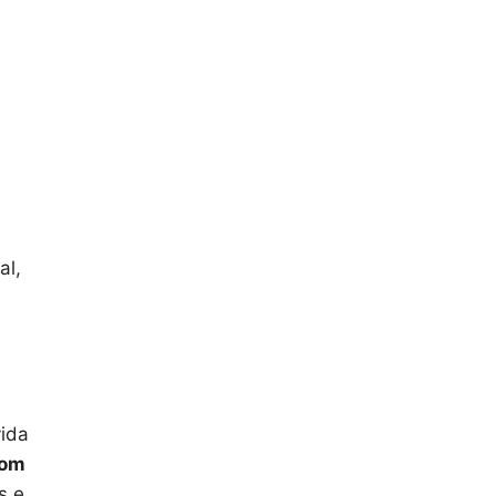
al,
vida
com
s e