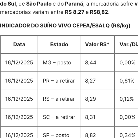
do Sul,
de
São Paulo
e do
Paraná
, a mercadoria sofre
v
mercadorias variam entre
R$ 8,27
e
R$8,82
.
INDICADOR DO SUÍNO VIVO CEPEA/ESALQ (R$/kg)
Data
Estado
Valor R$*
Var./Di
16/12/2025
MG – posto
8,44
0,00%
16/12/2025
PR – a retirar
8,27
0,61%
16/12/2025
RS – a retirar
8,29
0,12%
16/12/2025
SC – a retirar
8,31
0,00%
16/12/2025
SP – posto
8,82
0,34%