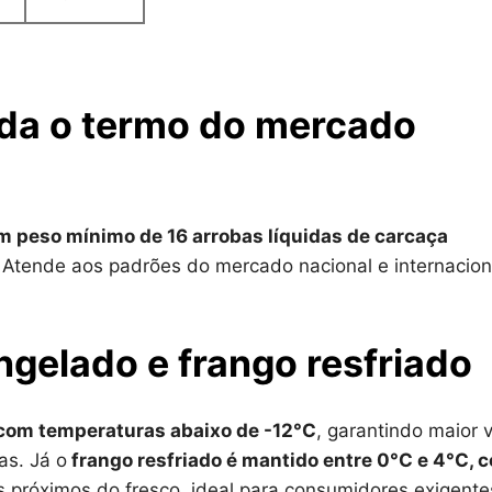
nda o termo do mercado
om peso mínimo de 16 arrobas líquidas de carcaça
. Atende aos padrões do mercado nacional e internacion
ngelado e frango resfriado
com temperaturas abaixo de -12°C
, garantindo maior 
as. Já o
frango resfriado é mantido entre 0°C e 4°C, 
s próximos do fresco, ideal para consumidores exigente