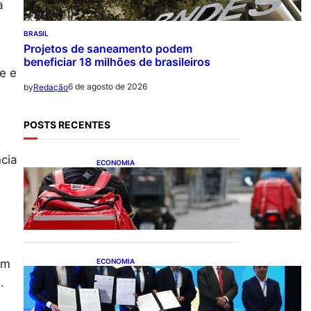
a
BRASIL
Projetos de saneamento podem
beneficiar 18 milhões de brasileiros
e e
6 de agosto de 2026
by
Redação
POSTS RECENTES
ncia
ECONOMIA
CAIXA e iFood facilitam
financiamento de motos e
bicicletas elétricas para
entregadores
ECONOMIA
em
ApexBrasil participa de
).
convênio para investimento
de R$ 2,63 milhões em