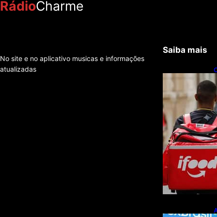
Rádio
Charme
Saiba mais
No site e no aplicativo musicas e informações
atualizadas
C
f
e
A