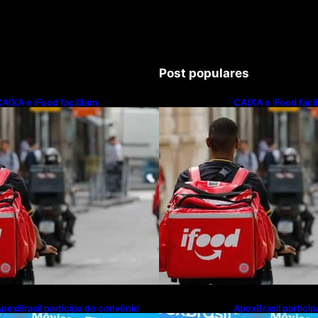
Post populares
AIXA e iFood facilitam
CAIXA e iFood faci
inanciamento de motos e bicicletas
financiamento de m
létricas para entregadores
elétricas para ent
pexBrasil participa de convênio
ApexBrasil partici