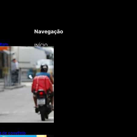
Navegação
litam
INÍCIO
otos e bicicletas
regadores
pa de convênio