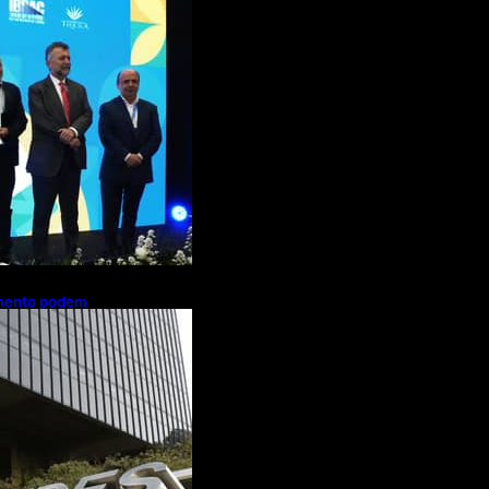
de R$ 2,63
ações de cachaça
amento podem
es de brasileiros