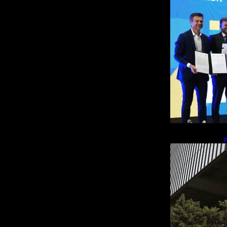
p
m
b