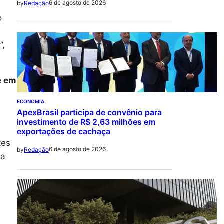
6 de agosto de 2026
by
Redação
o
”,
e em
ECONOMIA
ApexBrasil participa de convênio para
investimento de R$ 2,63 milhões em
exportações de cachaça
tes
6 de agosto de 2026
by
Redação
da