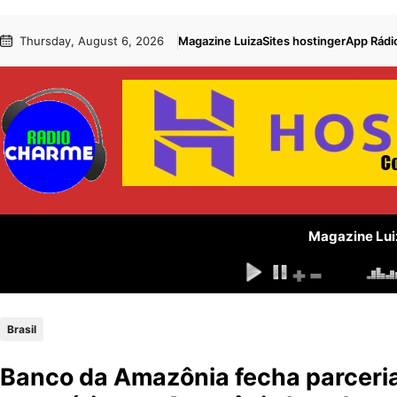
Pular
Skip
Thursday, August 6, 2026
Magazine Luiza
Sites hostinger
App Rádi
para
to
o
content
conteúdo
Magazine Lui
Brasil
Banco da Amazônia fecha parceria