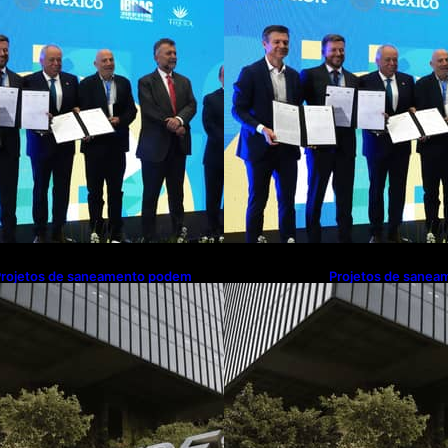
ara investimento de R$ 2,63
para investimento 
ilhões em exportações de cachaça
milhões em export
Projetos de saneamento podem
Projetos de sane
eneficiar 18 milhões de brasileiros
beneficiar 18 milhõ