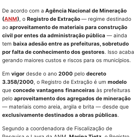
De acordo com a
Agência Nacional de Mineração
(
ANM
)
, o
Registro de Extração
— regime destinado
ao
aproveitamento de materiais para construção
civil por entes da administração pública
— ainda
tem
baixa adesão entre as prefeituras, sobretudo
por falta de conhecimento dos gestores
. Isso acaba
gerando maiores custos e riscos para os municípios.
Em
vigor
desde o ano
2000
pelo
decreto
3.358/2000
, o Registro de Extração é um
modelo
que
concede
vantagens
financeiras
às prefeituras
pelo
aproveitamento dos agregados de mineração
— materiais como areia, argila e brita — desde que
exclusivamente destinados a obras públicas
.
Segundo a coordenadora de Fiscalização de
Pesquisa e Lavra da ANM,
Marina Tietz
, o Registro