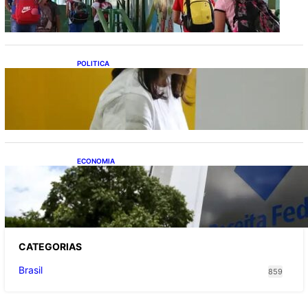
POLITICA
Justiça Eleitoral prevê orçamento de R$ 13,9
bilhões para 2027; proposta segue para
PLOA
ECONOMIA
Receita Federal: novo cronograma da
reforma tributária amplia prazo para o
Simples Nacional
CATEGOR
IAS
Brasil
859