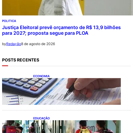
POLITICA
Justiça Eleitoral prevê orçamento de R$ 13,9 bilhões
para 2027; proposta segue para PLOA
8 de agosto de 2026
by
Redação
POSTS RECENTES
ECONOMIA
Busca dos brasileiros por crédito cresce
16,5%; Mato Grosso lidera ranking entre
estados
EDUCAÇÃO
Ensino fundamental melhora nas redes
municipais