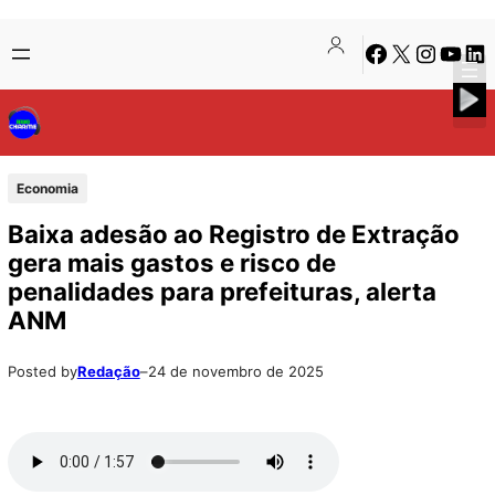
Pular
Skip
Facebook
X
Instagra
Youtu
Lin
para
to
o
content
conteúdo
Economia
Baixa adesão ao Registro de Extração
gera mais gastos e risco de
penalidades para prefeituras, alerta
ANM
Posted by
Redação
–
24 de novembro de 2025