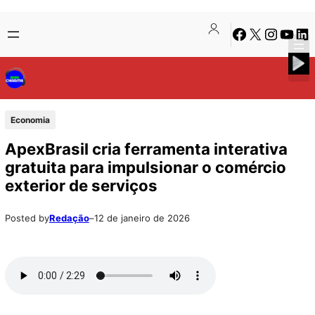
Pular
Skip
Facebook
X
Instagra
Youtu
Lin
para
to
o
content
conteúdo
Economia
ApexBrasil cria ferramenta interativa
gratuita para impulsionar o comércio
exterior de serviços
Posted by
Redação
–
12 de janeiro de 2026