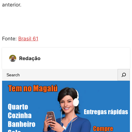
anterior.
Fonte:
Brasil 61
Redação
S
e
a
r
c
h