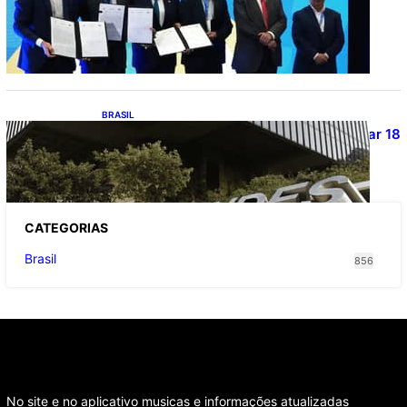
ApexBrasil participa de convênio para
investimento de R$ 2,63 milhões em
exportações de cachaça
BRASIL
Projetos de saneamento podem beneficiar 18
milhões de brasileiros
CATEGOR
IAS
Brasil
856
No site e no aplicativo musicas e informações atualizadas