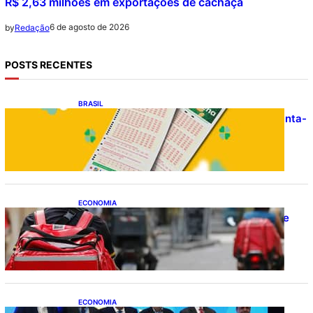
R$ 2,63 milhões em exportações de cachaça
6 de agosto de 2026
by
Redação
POSTS RECENTES
BRASIL
Resultado da Mega-Sena 3041 nesta quinta-
feira (06/08/2026)
ECONOMIA
CAIXA e iFood facilitam financiamento de
motos e bicicletas elétricas para
entregadores
ECONOMIA