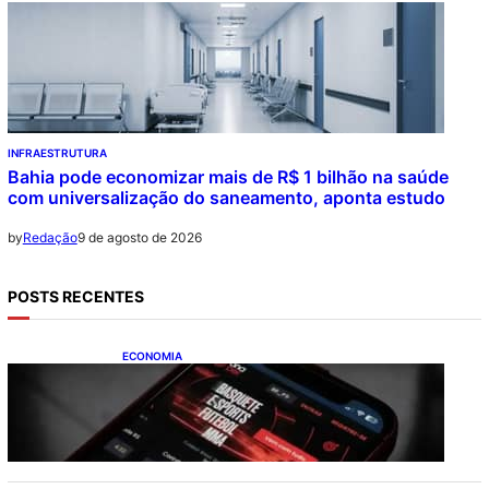
INFRAESTRUTURA
Bahia pode economizar mais de R$ 1 bilhão na saúde
com universalização do saneamento, aponta estudo
9 de agosto de 2026
by
Redação
POSTS RECENTES
ECONOMIA
Brasileiros tiveram prejuízo de R$ 62,5
bilhões com bets em 2025