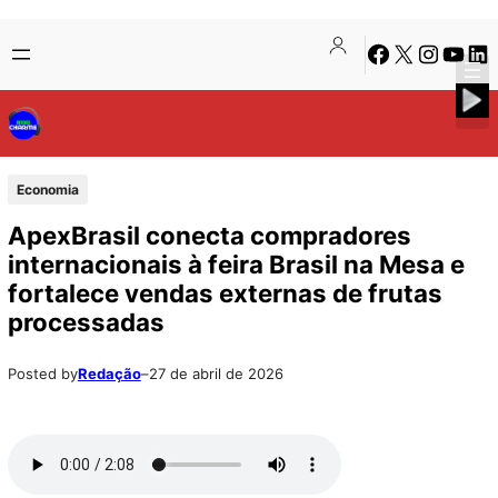
Pular
Skip
Facebook
X
Instagra
Youtu
Lin
para
to
o
content
conteúdo
Economia
ApexBrasil conecta compradores
internacionais à feira Brasil na Mesa e
fortalece vendas externas de frutas
processadas
Posted by
Redação
–
27 de abril de 2026