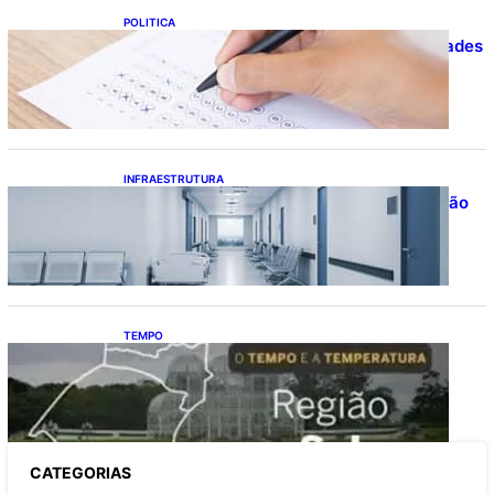
POLITICA
Concursos públicos oferecem oportunidades
mesmo durante o calendário eleitoral
INFRAESTRUTURA
Bahia pode economizar mais de R$ 1 bilhão
na saúde com universalização do
saneamento, aponta estudo
TEMPO
O TEMPO E A TEMPERATURA: Sul terá
chuva, frio e possibilidade de trovoadas
neste domingo (9)
CATEGOR
IAS