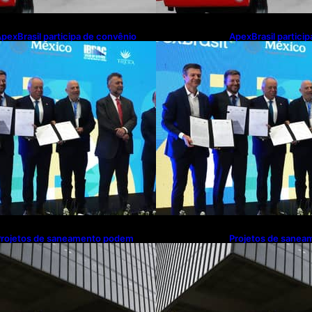
pexBrasil participa de convênio
ApexBrasil partici
ara investimento de R$ 2,63
para investimento 
ilhões em exportações de cachaça
milhões em export
Projetos de saneamento podem
Projetos de sane
eneficiar 18 milhões de brasileiros
beneficiar 18 milhõ