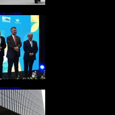
pa de convênio
de R$ 2,63
ações de cachaça
amento podem
es de brasileiros