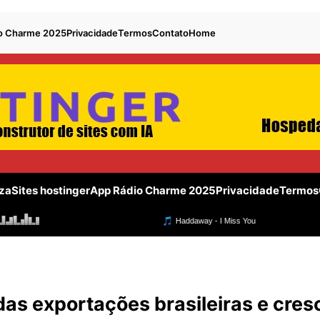
o Charme 2025
Privacidade
Termos
Contato
Home
za
Sites hostinger
App Rádio Charme 2025
Privacidade
Termos
as exportações brasileiras e cres