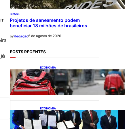
BRASIL
am
Projetos de saneamento podem
beneficiar 18 milhões de brasileiros
6 de agosto de 2026
by
Redação
ira
POSTS RECENTES
 já
ECONOMIA
CAIXA e iFood facilitam
financiamento de motos e
bicicletas elétricas para
entregadores
ECONOMIA
ApexBrasil participa de
convênio para investimento
de R$ 2,63 milhões em