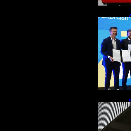
A
p
m
b