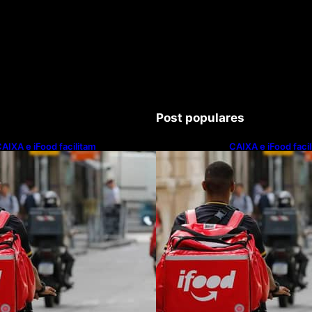
Post populares
AIXA e iFood facilitam
CAIXA e iFood faci
inanciamento de motos e bicicletas
financiamento de m
létricas para entregadores
elétricas para ent