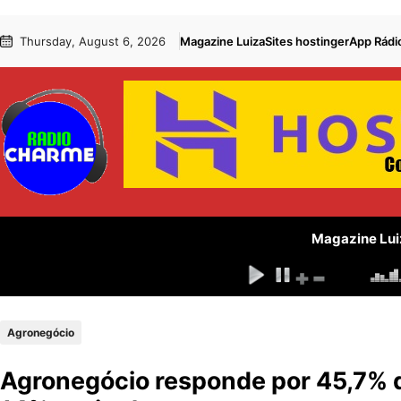
Pular
Skip
Thursday, August 6, 2026
Magazine Luiza
Sites hostinger
App Rádi
para
to
o
content
conteúdo
Magazine Lui
Agronegócio
Agronegócio responde por 45,7% d