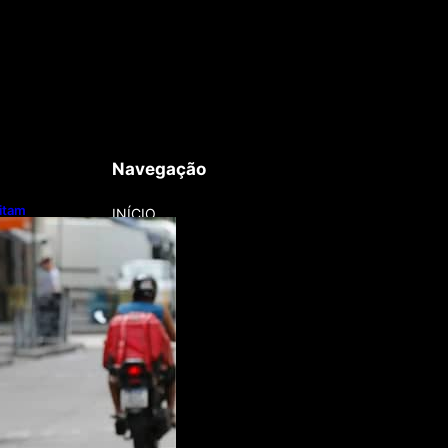
Navegação
litam
INÍCIO
otos e bicicletas
regadores