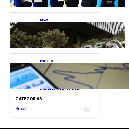
exportações de cachaça
BRASIL
Projetos de saneamento
podem beneficiar 18
milhões de brasileiros
POLITICA
TCU lista mais de 6 mil
responsáveis com contas
irregulares; Nordeste e
Sudeste concentram
maioria dos nomes
CATEGOR
IAS
Brasil
855