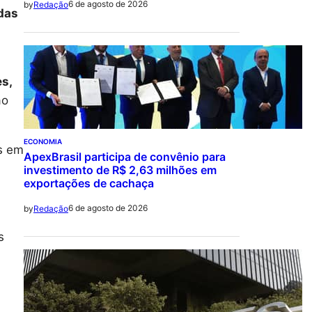
6 de agosto de 2026
by
Redação
das
s,
ao
ECONOMIA
s em
ApexBrasil participa de convênio para
investimento de R$ 2,63 milhões em
exportações de cachaça
6 de agosto de 2026
by
Redação
s