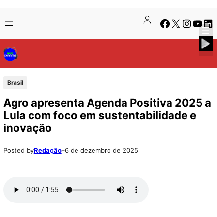
Pular
Skip
Facebook
X
Instagra
Youtu
Lin
para
to
o
content
conteúdo
Brasil
Agro apresenta Agenda Positiva 2025 a
Lula com foco em sustentabilidade e
inovação
Posted by
Redação
–
6 de dezembro de 2025