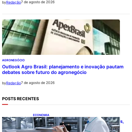
7 de agosto de 2026
by
Redação
AGRONEGÓCIO
Outlook Agro Brasil: planejamento e inovação pautam
debates sobre futuro do agronegócio
7 de agosto de 2026
by
Redação
POSTS RECENTES
ECONOMIA
CNI: indústria investe em máquinas novas,
mas modernização tecnológica avança
lentamente