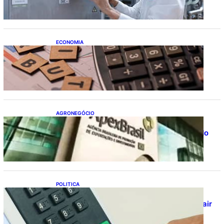
ECONOMIA
Após pedido de entidades empresariais,
Receita flexibiliza regras da Reforma
Tributária
AGRONEGÓCIO
Outlook Agro Brasil: planejamento e
inovação pautam debates sobre futuro do
agronegócio
POLITICA
Viracasacas? Em 2022, 259 municípios
votaram mais em Lula no 1º turno e em Jair
no 2º